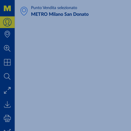
Per una versione più accessibile di questo contenuto, ti consigliamo di
Vai al contenuto principale
Punto Vendita selezionato
METRO Milano San Donato